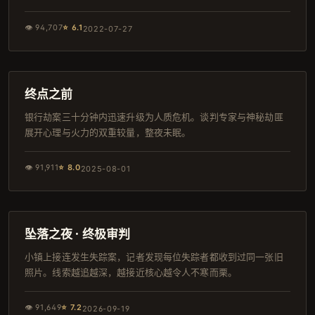
👁
94,707
⭐
6.1
2022-07-27
102分钟
日本
终点之前
银行劫案三十分钟内迅速升级为人质危机。谈判专家与神秘劫匪
展开心理与火力的双重较量，整夜未眠。
👁
91,911
⭐
8.0
2025-08-01
105分钟
杜比
坠落之夜 · 终极审判
小镇上接连发生失踪案，记者发现每位失踪者都收到过同一张旧
照片。线索越追越深，越接近核心越令人不寒而栗。
👁
91,649
⭐
7.2
2026-09-19