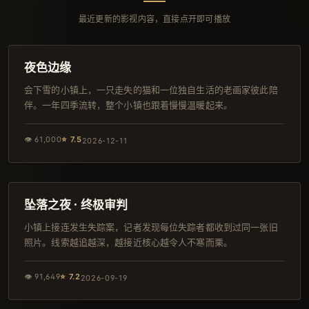
最近更新的影视内容，直接点开即可播放
127分钟
导演剪辑版
夜色边缘
会下雪的小镇上，一只走失的猫和一位独自生活的老画家彼此陪
伴。一年四季流转，整个小镇也跟着慢慢温暖起来。
👁
61,000
⭐
7.5
2026-12-11
105分钟
杜比
坠落之夜 · 终极审判
小镇上接连发生失踪案，记者发现每位失踪者都收到过同一张旧
照片。线索越追越深，越接近核心越令人不寒而栗。
👁
91,649
⭐
7.2
2026-09-19
104分钟