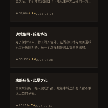
战之后，他们才意识到自己可能从未在为正确的一方而
战。
👁
39,006
⭐
9.4
2023-08-23
157分钟
日本
边境黎明 · 暗影协议
为了保护证人，特工潜入境外，在雪夜山林与跨国通缉
犯展开极限对峙。每一个选择都是赌上性命的赌局。
👁
55,952
⭐
9.0
2026-01-28
93分钟
韩剧
末路狂花 · 风暴之心
画家死前的一幅未完成作品，藏着小城里所有人都不敢
说出口的秘密。
👁
90,921
⭐
7.6
2023-09-14