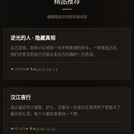
精品推荐
编辑精选的优质视频内容
157分钟
独播
逆光的人 · 隐藏真相
北方边境，前线小队接到一份不明来源的命令。一夜激战之后，
他们才意识到自己可能从未在为正确的一方而战。
👁
39,006
⭐
9.4
2023-08-23
145分钟
韩剧
汉江夜行
战火逼近的小城里，护士、记者与一位逃兵在医院地下室度过了
最长的七天。每个人都在做着同一个梦。
👁
81,674
⭐
9.4
2018-12-22