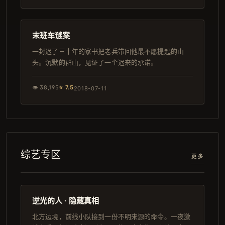
99分钟
连载中
末班车谜案
一封迟了三十年的家书把老兵带回他最不愿提起的山
头。沉默的群山，见证了一个迟来的承诺。
👁
38,195
⭐
7.5
2018-07-11
综艺专区
更多
157分钟
独播
逆光的人 · 隐藏真相
北方边境，前线小队接到一份不明来源的命令。一夜激