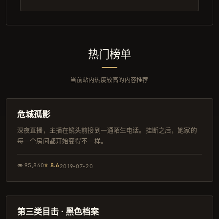
热门榜单
当前站内热度较高的内容推荐
133分钟
独播
危城孤影
深夜直播，主播在镜头前接到一通陌生电话。挂断之后，她家的
每一个房间都开始变得不一样。
👁
95,860
⭐
8.6
2019-07-20
143分钟
韩剧
第三类目击 · 黑色档案