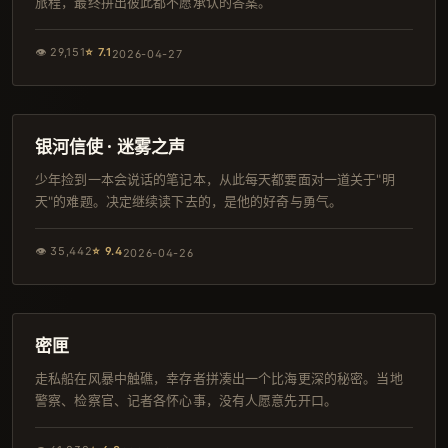
旅程，最终拼出彼此都不愿承认的答案。
👁
29,151
⭐
7.1
2026-04-27
165分钟
4K
银河信使 · 迷雾之声
少年捡到一本会说话的笔记本，从此每天都要面对一道关于"明
天"的难题。决定继续读下去的，是他的好奇与勇气。
👁
35,442
⭐
9.4
2026-04-26
97分钟
院线
密匣
走私船在风暴中触礁，幸存者拼凑出一个比海更深的秘密。当地
警察、检察官、记者各怀心事，没有人愿意先开口。