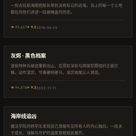
一份古旧航海图把船长带到没有标记的远海。岛上的每一寸土地
都在向他们讲述一段被掩盖的历史。
👁
95,657
⭐
9.2
2018-06-26
168分钟
导演剪辑版
灰烬 · 黑色档案
退役特种兵被迫重新出山，在霓虹深处与跨国犯罪组织正面交
锋。动作凌厉、节奏硬桥硬马，凌厉收尾让人屏息。
👁
94,818
⭐
9.3
2022-11-11
112分钟
连载中
海岸线追凶
魔法学院的转学生发现自己竟能听见所有人的内心独白。一段关
于成长、误解与守护的温柔旅程就此展开。