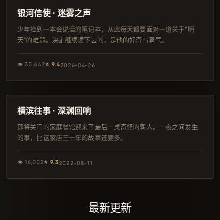
4K
银河信使 · 迷雾之声
少年捡到一本会说话的笔记本，从此每天都要面对一道关于"明
天"的难题。决定继续读下去的，是他的好奇与勇气。
👁
35,442
⭐
9.4
2026-04-26
159分钟
独播
横滨往事 · 深渊回响
即将关门的家庭餐馆迎来了最后一桌奇怪的客人。一夜之间发生
的事，比这家店三十年的故事还要多。
👁
16,002
⭐
9.3
2022-08-11
最新更新