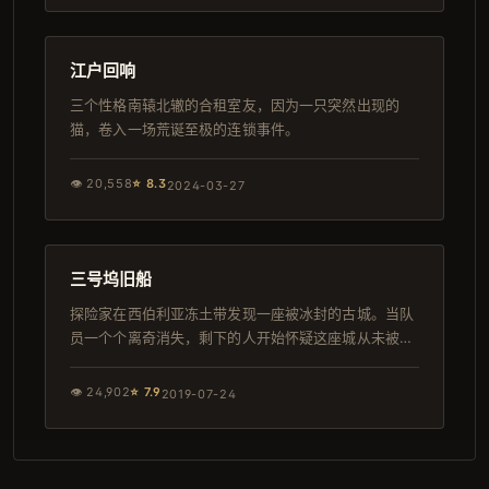
126分钟
韩剧
江户回响
三个性格南辕北辙的合租室友，因为一只突然出现的
猫，卷入一场荒诞至极的连锁事件。
👁
20,558
⭐
8.3
2024-03-27
126分钟
完结
三号坞旧船
探险家在西伯利亚冻土带发现一座被冰封的古城。当队
员一个个离奇消失，剩下的人开始怀疑这座城从未被人
遗忘。
👁
24,902
⭐
7.9
2019-07-24