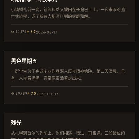
小镇婚礼前一晚，新郎和岳父被困在长途巴士上。一夜未眠的逃
亡式旅程，成了所有人都没料到的家庭和解。
👁
14,174
⭐
6.9
2026-08-17
106分钟
导演剪辑版
黑色星期五
一群学生为了完成毕业作品潜入废弃精神病院。第二天清晨，只
有一人带着满满一卷录像带活着走出来。
👁
89,989
⭐
7.5
2026-08-07
124分钟
韩剧
残光
从札幌到首尔的列车上，他们相遇、错过、再相逢。三段错位的