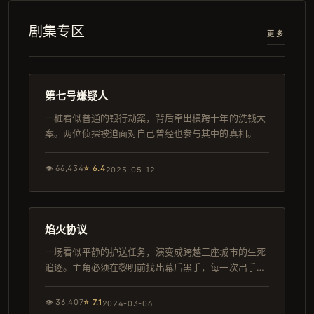
剧集专区
更多
100分钟
韩剧
第七号嫌疑人
一桩看似普通的银行劫案，背后牵出横跨十年的洗钱大
案。两位侦探被迫面对自己曾经也参与其中的真相。
👁
66,434
⭐
6.4
2025-05-12
91分钟
热播
焰火协议
一场看似平静的护送任务，演变成跨越三座城市的生死
追逐。主角必须在黎明前找出幕后黑手，每一次出手都
关乎生死。
👁
36,407
⭐
7.1
2024-03-06