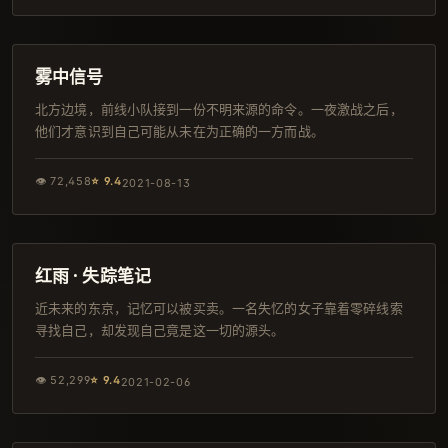
100分钟
导演剪辑版
雾中信号
北方边境，前线小队接到一份不明来源的命令。一夜激战之后，
他们才意识到自己可能从未在为正确的一方而战。
👁
72,458
⭐
9.4
2021-08-13
114分钟
4K
红雨 · 失踪笔记
近未来的东京，记忆可以被买卖。一名失忆的女子靠着零碎线索
寻找自己，却发现自己竟是这一切的源头。
👁
52,299
⭐
9.4
2021-02-06
165分钟