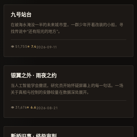
韩剧
九号站台
在被海水淹没一半的未来城市里，一群少年开着改装的小船，寻
找传说中"还有阳光的地方"。
👁
51,755
⭐
7.4
2026-09-11
93分钟
韩剧
银翼之外 · 雨夜之约
当人工智能学会撒谎，研究员开始怀疑屏幕上的每一句话。一场
关于真相与控制的安静较量在数据深处展开。
👁
31,676
⭐
6.6
2026-08-21
148分钟
独播
断桥旧事 · 终极审判