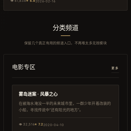
👁
61,838
⭐
6.8
2026-02-16
分类频道
保留几个真正有用的频道入口，不再堆太多无效模块
电影专区
更多
125分钟
4K
雾岛迷案 · 风暴之心
在被海水淹没一半的未来城市里，一群少年开着改装的
小船，寻找传说中"还有阳光的地方"。
👁
32,516
⭐
7.2
2020-04-10